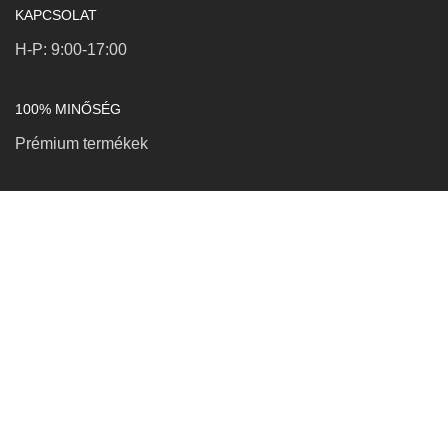
KAPCSOLAT
H-P: 9:00-17:00
100% MINŐSÉG
Prémium termékek
KAPCSOLAT
Petró Róbert EV
Adószám: 91278210-1-25