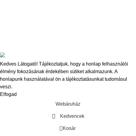
Amino Dip
Őrölt csalik
Copyright
2025
Bucovina Carp Baits
- Minden jog fenntartva.
Kedves Látogató! Tájékoztatjuk, hogy a honlap felhasználói
élmény fokozásának érdekében sütiket alkalmazunk.
A
honlapunk használatával ön a tájékoztatásunkat tudomásul
veszi.
Elfogad
Webáruház
Kedvencek
0
Kosár