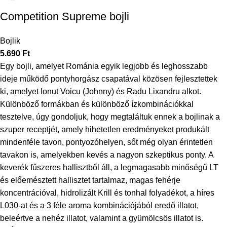
Competition Supreme bojli
Bojlik
5.690
Ft
Egy bojli, amelyet Románia egyik legjobb és leghosszabb
ideje működő pontyhorgász csapatával közösen fejlesztettek
ki, amelyet Ionut Voicu (Johnny) és Radu Lixandru alkot.
Különböző formákban és különböző ízkombinációkkal
tesztelve, úgy gondoljuk, hogy megtaláltuk ennek a bojlinak a
szuper receptjét, amely hihetetlen eredményeket produkált
mindenféle tavon, pontyozóhelyen, sőt még olyan érintetlen
tavakon is, amelyekben kevés a nagyon szkeptikus ponty. A
keverék fűszeres hallisztből áll, a legmagasabb minőségű LT
és előemésztett hallisztet tartalmaz, magas fehérje
koncentrációval, hidrolizált Krill és tonhal folyadékot, a híres
L030-at és a 3 féle aroma kombinációjából eredő illatot,
beleértve a nehéz illatot, valamint a gyümölcsös illatot is.