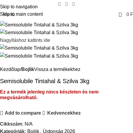
Skip to navigation
0
Skip to main content
Menü
0
F
Nagyításhoz kattints ide
Kezdőlap
Bojlik
Vissza a termékekhez
Semisolubile Tintahal & Szilva 3kg
Ez a termék jelenleg nincs készleten és nem
megvásárolható.
Add to compare
Kedvencekhez
Cikkszám:
N/A
Kategóriák:
Bojlik
,
Újdonság 2026