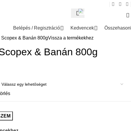
TERMÉKINFÓ
+36 (70) 940-9669
Belépés / Regisztráció
Kedvencek
Összehasonl
e Scopex & Banán 800g
Vissza a termékekhez
 Scopex & Banán 800g
örlés
SZEM
ncekhez