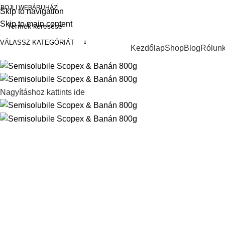
BOJLI WEBÁRUHÁZ
Skip to navigation
Skip to main content
VÁLASSZ KATEGÓRIÁT
Keresés a kategóriák között
Kezdőlap
Shop
Blog
Rólun
Nagyításhoz kattints ide