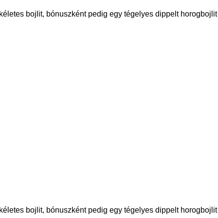
etes bojlit, bónuszként pedig egy tégelyes dippelt horogbojlit
etes bojlit, bónuszként pedig egy tégelyes dippelt horogbojlit