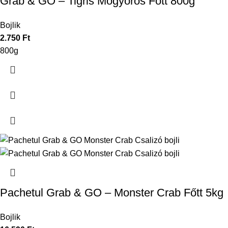
Grab & GO – Tigris Mogyorós Főtt 800g
Bojlik
2.750
Ft
800g
Pachetul Grab & GO – Monster Crab Főtt 5kg
Bojlik