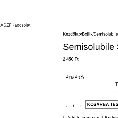
k
ÁSZF
Kapcsolat
Kezdőlap
Bojlik
Semisolubil
Semisolubile
2.450
Ft
ÁTMÉRŐ
T
KOSÁRBA TE
Add to compare
Kedve