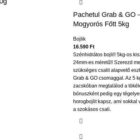
0g
Pachetul Grab & GO –
Mogyorós Főtt 5kg
Bojlik
16.590
Ft
Szénhidrátos bojli!! 5kg-os ki
24mm-es méretű!! Szerezd me
szükséges csalit alapvető esz
Grab & GO csomaggal. Az 5 k
zacskóban megtalálod a tökélet
bónuszként pedig egy tégelyes
horogbojlit kapsz, ami sokkal
a szokásos csali.