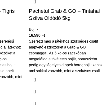
 Tigris
Pachetul Grab & GO – Tintahal
Szilva Oldódó 5kg
Bojlik
16.590
Ft
szerelésű
Szerezd meg a játékhoz szükséges csalit
g a játékhoz
alapvető eszközöket a Grab & GO
közöket a
csomaggal. Az 5 kg-os zacskóban
g-os
megtalálod a tökéletes bojlit, bónuszként
es bojlit,
pedig egy tégelyes dippelt horogbojlit kapsz,
 dippelt
ami sokkal vonzóbb, mint a szokásos csali.
 vonzóbb, mint