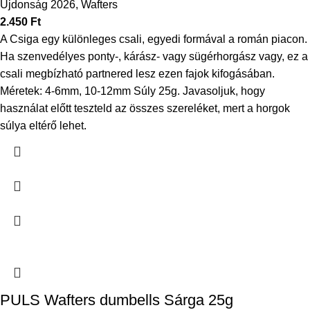
Újdonság 2026
,
Wafters
2.450
Ft
A Csiga egy különleges csali, egyedi formával a román piacon.
Ha szenvedélyes ponty-, kárász- vagy sügérhorgász vagy, ez a
csali megbízható partnered lesz ezen fajok kifogásában.
Méretek: 4-6mm, 10-12mm Súly 25g.
Javasoljuk, hogy
használat előtt teszteld az összes szereléket, mert a horgok
súlya eltérő lehet.
PULS Wafters dumbells Sárga 25g