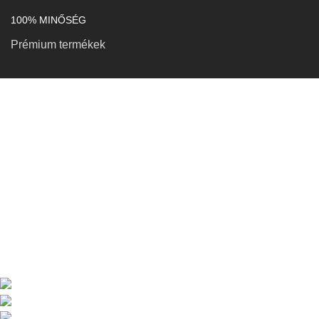
100% MINŐSÉG
Prémium termékek
KAPCSOLAT
Petró Róbert EV
Adószám: 91278210-1-25
3956 Viss, Munkácsy Mihály u. 19.
Telefon: +36 (70) 940-9669
Email: bucovinabaitshungary@gmail.com