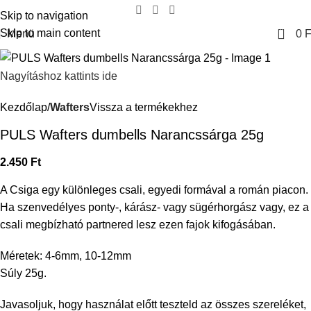
Skip to navigation
0
Skip to main content
Menü
0
F
Nagyításhoz kattints ide
Kezdőlap
Wafters
Vissza a termékekhez
PULS Wafters dumbells Narancssárga 25g
2.450
Ft
A Csiga egy különleges csali, egyedi formával a román piacon.
Ha szenvedélyes ponty-, kárász- vagy sügérhorgász vagy, ez a
csali megbízható partnered lesz ezen fajok kifogásában.
Méretek: 4-6mm, 10-12mm
Súly 25g.
Javasoljuk, hogy használat előtt teszteld az összes szereléket,