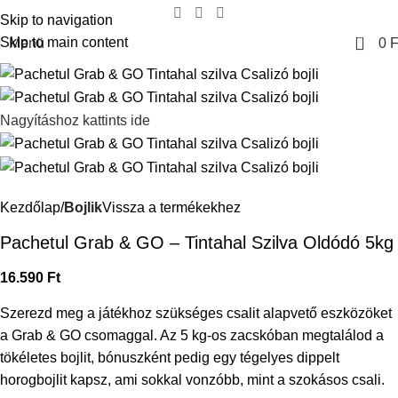
Skip to navigation
0
Skip to main content
Menü
0
F
Nagyításhoz kattints ide
Kezdőlap
Bojlik
Vissza a termékekhez
Pachetul Grab & GO – Tintahal Szilva Oldódó 5kg
16.590
Ft
Szerezd meg a játékhoz szükséges csalit alapvető eszközöket
a Grab & GO csomaggal. Az 5 kg-os zacskóban megtalálod a
tökéletes bojlit, bónuszként pedig egy tégelyes dippelt
horogbojlit kapsz, ami sokkal vonzóbb, mint a szokásos csali.