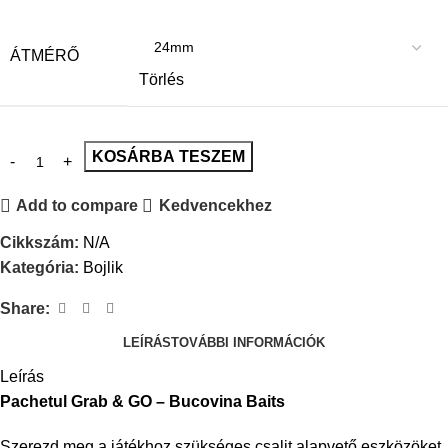
ÁTMÉRŐ
Törlés
KOSÁRBA TESZEM
Add to compare
Kedvencekhez
Cikkszám:
N/A
Kategória:
Bojlik
Share:
LEÍRÁS
TOVÁBBI INFORMÁCIÓK
Leírás
Pachetul Grab & GO – Bucovina Baits
Szerezd meg a játékhoz szükséges csalit alapvető eszközöket