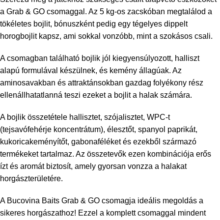
a Grab & GO csomaggal. Az 5 kg-os zacskóban megtalálod a
tökéletes bojlit, bónuszként pedig egy tégelyes dippelt
horogbojlit kapsz, ami sokkal vonzóbb, mint a szokásos csali.
A csomagban található bojlik jól kiegyensúlyozott, halliszt
alapú formulával készülnek, és kemény állagúak. Az
aminosavakban és attraktánsokban gazdag folyékony rész
ellenállhatatlanná teszi ezeket a bojlit a halak számára.
A bojlik összetétele hallisztet, szójalisztet, WPC-t
(tejsavófehérje koncentrátum), élesztőt, spanyol paprikát,
kukoricakeményítőt, gabonaféléket és ezekből származó
termékeket tartalmaz. Az összetevők ezen kombinációja erős
ízt és aromát biztosít, amely gyorsan vonzza a halakat
horgászterületére.
A Bucovina Baits Grab & GO csomagja ideális megoldás a
sikeres horgászathoz! Ezzel a komplett csomaggal mindent