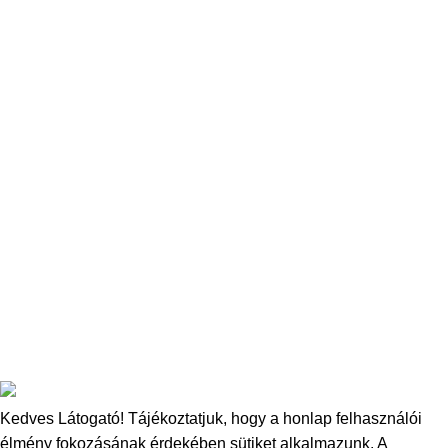
Kritikusan kiegyensúlyozott bojlik
Feeder csalik
Keményített bojlik
Pop-Up
Wafters
Horog paszta
Amino Dip
Őrölt csalik
Copyright
2025
Bucovina Carp Baits
- Minden jog fenntartva.
Kedves Látogató! Tájékoztatjuk, hogy a honlap felhasználói
élmény fokozásának érdekében sütiket alkalmazunk.
A