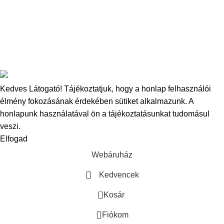
Őrölt csalik
Copyright
2025
Bucovina Carp Baits
- Minden jog fenntartva.
Kedves Látogató! Tájékoztatjuk, hogy a honlap felhasználói
élmény fokozásának érdekében sütiket alkalmazunk.
A
honlapunk használatával ön a tájékoztatásunkat tudomásul
veszi.
Elfogad
Webáruház
Kedvencek
0
Kosár
Fiókom