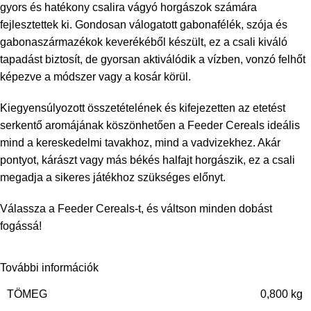
gyors és hatékony csalira vágyó horgászok számára
fejlesztettek ki. Gondosan válogatott gabonafélék, szója és
gabonaszármazékok keverékéből készült, ez a csali kiváló
tapadást biztosít, de gyorsan aktiválódik a vízben, vonzó felhőt
képezve a módszer vagy a kosár körül.
Kiegyensúlyozott összetételének és kifejezetten az etetést
serkentő aromájának köszönhetően a Feeder Cereals ideális
mind a kereskedelmi tavakhoz, mind a vadvizekhez. Akár
pontyot, kárászt vagy más békés halfajt horgászik, ez a csali
megadja a sikeres játékhoz szükséges előnyt.
Válassza a Feeder Cereals-t, és váltson minden dobást
fogássá!
További információk
TÖMEG
0,800 kg