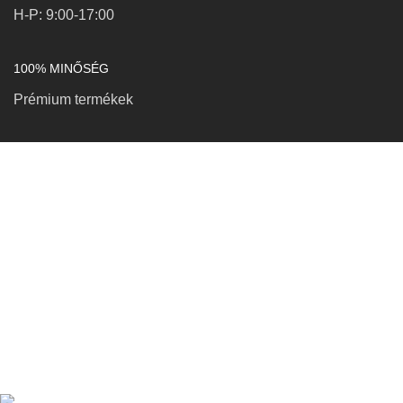
H-P: 9:00-17:00
100% MINŐSÉG
Prémium termékek
KAPCSOLAT
Petró Róbert EV
Adószám: 91278210-1-25
3956 Viss, Munkácsy Mihály u. 19.