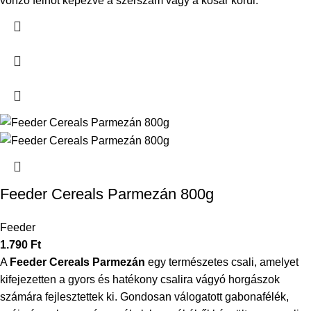
vonzó felhőt képezve a szerszám vagy a kosár körül.
Feeder Cereals Parmezán 800g
Feeder
1.790
Ft
A
Feeder Cereals Parmezán
egy természetes csali, amelyet
kifejezetten a gyors és hatékony csalira vágyó horgászok
számára fejlesztettek ki. Gondosan válogatott gabonafélék,