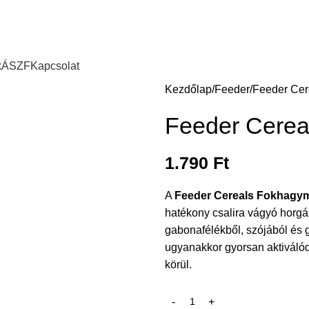
k
ÁSZF
Kapcsolat
Kezdőlap
Feeder
Feeder Ce
Feeder Cere
1.790
Ft
A
Feeder Cereals Fokhagy
hatékony csalira vágyó horgá
gabonafélékből, szójából és g
ugyanakkor gyorsan aktiválód
körül.