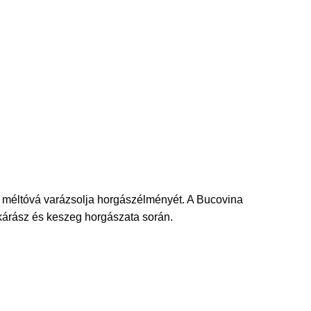
 méltóvá varázsolja horgászélményét. A Bucovina
kárász és keszeg horgászata során.