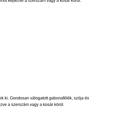
elhőt képezve a szerszám vagy a kosár körül.
ek ki. Gondosan válogatott gabonafélék, szója és
ezve a szerszám vagy a kosár körül.