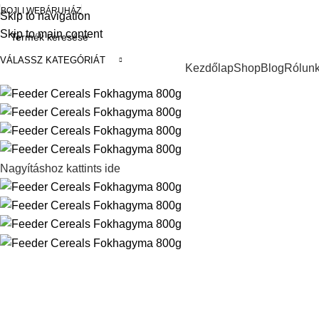
BOJLI WEBÁRUHÁZ
Skip to navigation
Skip to main content
VÁLASSZ KATEGÓRIÁT
Keresés a kategóriák között
Kezdőlap
Shop
Blog
Rólun
Nagyításhoz kattints ide