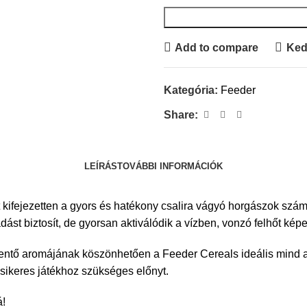
Add to compare
Ked
Kategória:
Feeder
Share:
LEÍRÁS
TOVÁBBI INFORMÁCIÓK
 kifejezetten a gyors és hatékony csalira vágyó horgászok számá
ást biztosít, de gyorsan aktiválódik a vízben, vonzó felhőt kép
rkentő aromájának köszönhetően a Feeder Cereals ideális mind 
 sikeres játékhoz szükséges előnyt.
á!