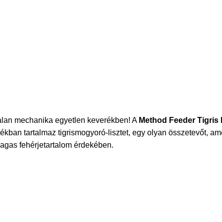
alan mechanika egyetlen keverékben!
A
Method Feeder Tigris
kban tartalmaz tigrismogyoró-lisztet, egy olyan összetevőt, am
magas fehérjetartalom érdekében.