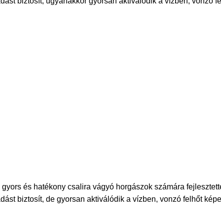
ást biztosít, ugyanakkor gyorsan aktiválódik a vízben, vonzó f
a gyors és hatékony csalira vágyó horgászok számára fejlesztett
ást biztosít, de gyorsan aktiválódik a vízben, vonzó felhőt kép