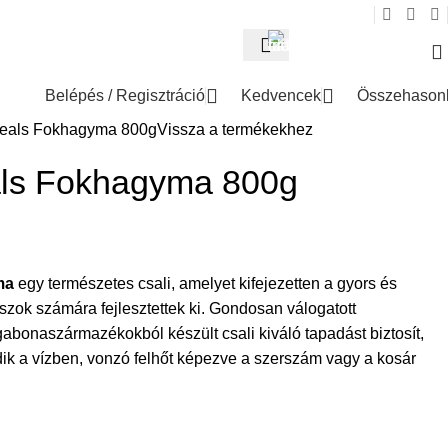
TERMÉKINFÓ
+36 (70) 940-9669
Belépés / Regisztráció
Kedvencek
Összehasonl
reals Fokhagyma 800g
Vissza a termékekhez
als Fokhagyma 800g
ma
egy természetes csali, amelyet kifejezetten a gyors és
szok számára fejlesztettek ki. Gondosan válogatott
abonaszármazékokból készült csali kiváló tapadást biztosít,
ik a vízben, vonzó felhőt képezve a szerszám vagy a kosár