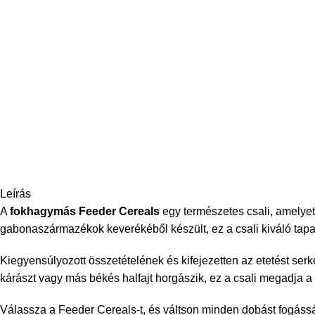
Leírás
A
fokhagymás Feeder Cereals
egy természetes csali, amelyet
gabonaszármazékok keverékéből készült, ez a csali kiváló tapad
Kiegyensúlyozott összetételének és kifejezetten az etetést se
kárászt vagy más békés halfajt horgászik, ez a csali megadja a
Válassza a Feeder Cereals-t, és váltson minden dobást fogáss