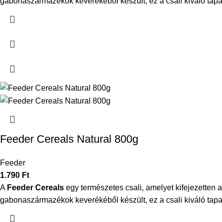
gabonaszármazékok keverékéből készült, ez a csali kiváló tapad
Feeder Cereals Natural 800g
Feeder
1.790
Ft
A
Feeder Cereals
egy természetes csali, amelyet kifejezetten 
gabonaszármazékok keverékéből készült, ez a csali kiváló tapad