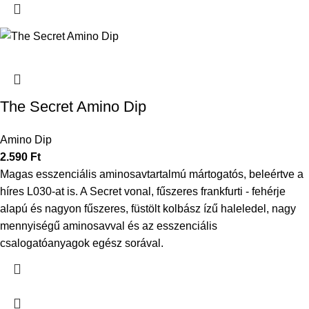
The Secret Amino Dip
Amino Dip
2.590
Ft
Magas esszenciális aminosavtartalmú mártogatós, beleértve a
híres L030-at is. A Secret vonal, fűszeres frankfurti - fehérje
alapú és nagyon fűszeres, füstölt kolbász ízű haleledel, nagy
mennyiségű aminosavval és az esszenciális
csalogatóanyagok egész sorával.