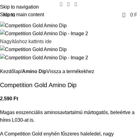
Skip to navigation
0
Skip to main content
Menü
0
F
Nagyításhoz kattints ide
Kezdőlap
Amino Dip
Vissza a termékekhez
Competition Gold Amino Dip
2.590
Ft
Magas esszenciális aminosavtartalmú mártogatós, beleértve a
híres L030-at is.
A Competition Gold enyhén fűszeres haleledel, nagy