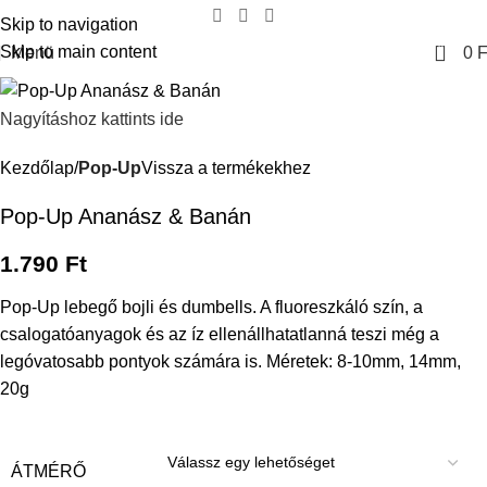
Skip to navigation
0
Skip to main content
Menü
0
F
Nagyításhoz kattints ide
Kezdőlap
Pop-Up
Vissza a termékekhez
Pop-Up Ananász & Banán
1.790
Ft
Pop-Up lebegő bojli és dumbells. A fluoreszkáló szín, a
csalogatóanyagok és az íz ellenállhatatlanná teszi még a
legóvatosabb pontyok számára is. Méretek: 8-10mm, 14mm,
20g
ÁTMÉRŐ