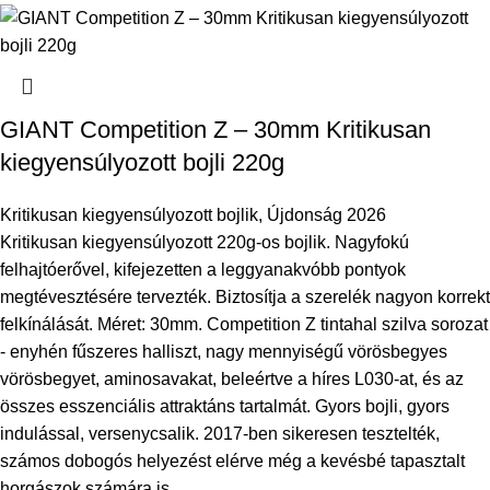
GIANT Competition Z – 30mm Kritikusan
kiegyensúlyozott bojli 220g
Kritikusan kiegyensúlyozott bojlik
,
Újdonság 2026
Kritikusan kiegyensúlyozott 220g-os bojlik. Nagyfokú
felhajtóerővel, kifejezetten a leggyanakvóbb pontyok
megtévesztésére tervezték. Biztosítja a szerelék nagyon korrekt
felkínálását. Méret: 30mm. Competition Z tintahal szilva sorozat
- enyhén fűszeres halliszt, nagy mennyiségű vörösbegyes
vörösbegyet, aminosavakat, beleértve a híres L030-at, és az
összes esszenciális attraktáns tartalmát. Gyors bojli, gyors
indulással, versenycsalik. 2017-ben sikeresen tesztelték,
számos dobogós helyezést elérve még a kevésbé tapasztalt
horgászok számára is.