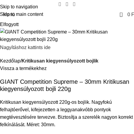
Skip to navigation
0
Skip to main content
Menü
0
F
Elfogyott
Nagyításhoz kattints ide
Kezdőlap
Kritikusan kiegyensúlyozott bojlik
Vissza a termékekhez
GIANT Competition Supreme – 30mm Kritikusan
kiegyensúlyozott bojli 220g
Kritikusan kiegyensúlyozott 220g-os bojlik. Nagyfokú
felhajtóerővel, kifejezetten a leggyanakvóbb pontyok
megtévesztésére tervezve. Biztosítja a szerelék nagyon korrekt
felkínálását. Méret: 30mm.