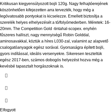
Kritikusan kiegyensúlyozott bojli 120g. Nagy felhajtóerejének
köszönhetően kifejezetten arra tervezték, hogy még a
legóvatosabb pontyokat is kicselezze. Emellett biztosítja a
szerelék helyes elhelyezését a tó/folyómederben. Méretek: 16-
20mm. The Competition Gold -tintahal-scopex. enyhén
fűszeres halliszt, nagy mennyiségű Robin Golddal,
aminosavakkal, köztük a híres L030-zal, valamint az alapvető
csalogatóanyagok egész sorával. Gyorsaságra épített bojli,
gyors indítással, ideális versenyekre. Sikeresen teszteltük
egész 2017-ben, számos dobogós helyezést hozva még a
kevésbé tapasztalt horgászoknak is.
Elfogyott