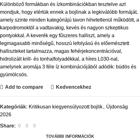
Különböző formákban és ízkombinációkban tesztelve azt
mondjuk, hogy elértük ennek a bojlinak a legkiválóbb formáját,
amely szinte minden kategóriájú tavon hihetetlenül működött, a
karpodromoktól a vadtavakig, kevés és nagyon szkeptikus
pontyokkal. A keverék egy fűszeres halliszt, amely a
legmagasabb minőségű, hosszú lefolyású és előemésztett
halliszteket tartalmazza, magas fehérjekoncentrációval,
hidrolizált krill- és tonhalfolyadékkal, a híres L030-nal,
amelynek aromája 3 féle íz kombinációjából adódik: büdös és
gyümölcsös.
Add to compare
Kedvencekhez
Kategóriák:
Kritikusan kiegyensúlyozott bojlik
,
Újdonság
2026
Share:
TOVÁBBI INFORMÁCIÓK