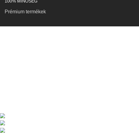
100% MINŐSÉG
Prémium termékek
KAPCSOLAT
Petró Róbert EV
Adószám: 91278210-1-25
3956 Viss, Munkácsy Mihály u. 19.
Telefon: +36 (70) 940-9669
Email: bucovinabaitshungary@gmail.com