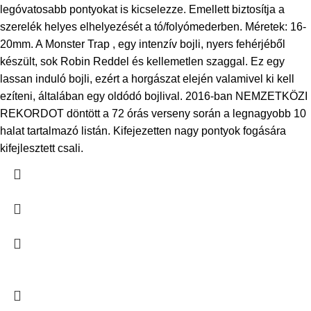
legóvatosabb pontyokat is kicselezze. Emellett biztosítja a
szerelék helyes elhelyezését a tó/folyómederben. Méretek: 16-
20mm. A Monster Trap , egy intenzív bojli, nyers fehérjéből
készült, sok Robin Reddel és kellemetlen szaggal. Ez egy
lassan induló bojli, ezért a horgászat elején valamivel ki kell
ezíteni, általában egy oldódó bojlival. 2016-ban NEMZETKÖZI
REKORDOT döntött a 72 órás verseny során a legnagyobb 10
halat tartalmazó listán. Kifejezetten nagy pontyok fogására
kifejlesztett csali.