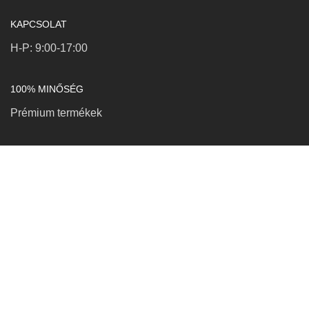
KAPCSOLAT
H-P: 9:00-17:00
100% MINŐSÉG
Prémium termékek
KAPCSOLAT
Petró Róbert EV
Adószám: 91278210-1-25