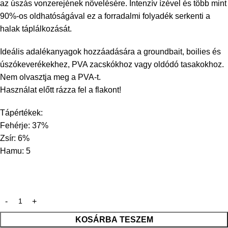
az úszás vonzerejének növelésére. Intenzív ízével és több mint
90%-os oldhatóságával ez a forradalmi folyadék serkenti a
halak táplálkozását.
Ideális adalékanyagok hozzáadására a groundbait, boilies és
úszókeverékekhez, PVA zacskókhoz vagy oldódó tasakokhoz.
Nem olvasztja meg a PVA-t.
Használat előtt rázza fel a flakont!
Tápértékek:
Fehérje: 37%
Zsír: 6%
Hamu: 5
KOSÁRBA TESZEM