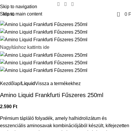
Skip to navigation
0
Skip to main content
Menü
0
F
Nagyításhoz kattints ide
Kezdőlap
Liquid
Vissza a termékekhez
Amino Liquid Frankfurti Fűszeres 250ml
2.590
Ft
Prémium tápláló folyadék, amely halhidrolizátum és
esszenciális aminosavak kombinációjából készült, kifejezetten