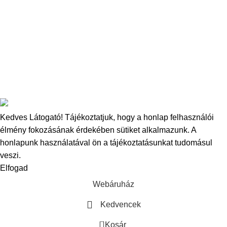
Amino Dip
Őrölt csalik
Copyright
2025
Bucovina Carp Baits
- Minden jog fenntartva.
Kedves Látogató! Tájékoztatjuk, hogy a honlap felhasználói
élmény fokozásának érdekében sütiket alkalmazunk.
A
honlapunk használatával ön a tájékoztatásunkat tudomásul
veszi.
Elfogad
Webáruház
Kedvencek
0
Kosár