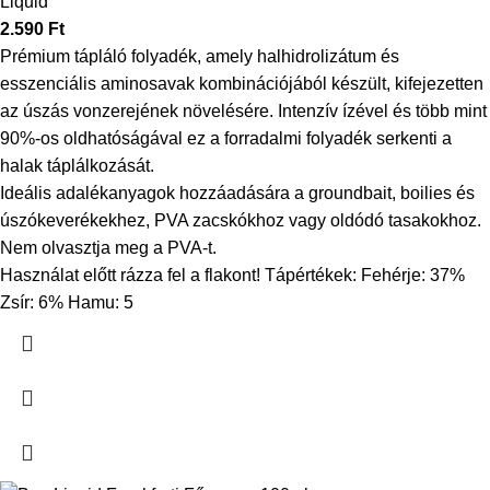
Liquid
2.590
Ft
Prémium tápláló folyadék, amely halhidrolizátum és
esszenciális aminosavak kombinációjából készült, kifejezetten
az úszás vonzerejének növelésére. Intenzív ízével és több mint
90%-os oldhatóságával ez a forradalmi folyadék serkenti a
halak táplálkozását.
Ideális adalékanyagok hozzáadására a groundbait, boilies és
úszókeverékekhez, PVA zacskókhoz vagy oldódó tasakokhoz.
Nem olvasztja meg a PVA-t.
Használat előtt rázza fel a flakont! Tápértékek: Fehérje: 37%
Zsír: 6% Hamu: 5