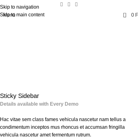
Skip to navigation
0
Skip to main content
Menü
0
F
Portfolio
Főoldal
Portfolio
Venenatis nam phasellus
Sticky Sidebar
Details available with Every Demo
Hac vitae sem class fames vehicula nascetur nam tellus a
condimentum inceptos mus rhoncus et accumsan fringilla
vehicula nascetur amet fermentum rutrum.