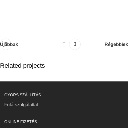
Újabbak
Régebbiek
Related projects
GYORS SZÁLLÍTÁS
Rhoncus quisque sollicitudin
Decor
Futárszolgálattal
ONLINE FIZETÉS