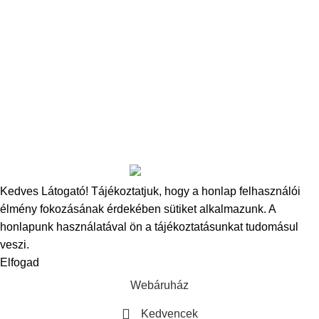
Horog paszta
Amino Dip
Őrölt csalik
Copyright
2025
Bucovina Carp Baits
- Minden jog fenntartva.
Kedves Látogató! Tájékoztatjuk, hogy a honlap felhasználói
élmény fokozásának érdekében sütiket alkalmazunk.
A
honlapunk használatával ön a tájékoztatásunkat tudomásul
veszi.
Elfogad
Webáruház
Kedvencek