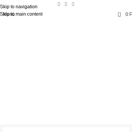
Skip to navigation
0
Skip to main content
Menü
0
F
Portfolio
Főoldal
Portfolio
Et vestibulum quis a suspendisse